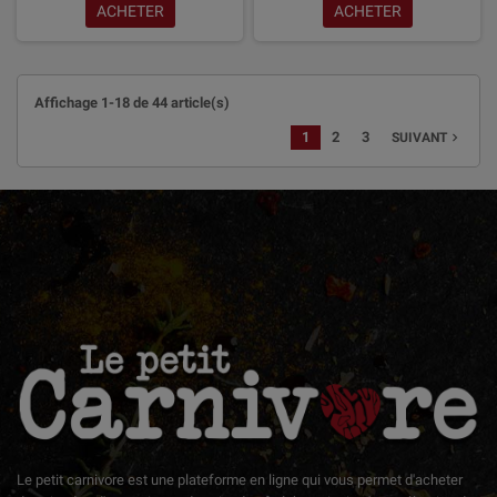
ACHETER
ACHETER
Affichage 1-18 de 44 article(s)
1
2
3
navigate_next
SUIVANT
Le petit carnivore est une plateforme en ligne qui vous permet d'acheter