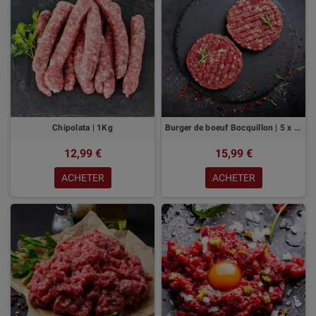
Chipolata | 1Kg
Burger de boeuf Bocquillon | 5 x 200gr
12,99 €
15,99 €
ACHETER
ACHETER