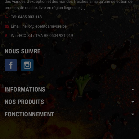
des viandes d'exception et des viandes fraîches ainsi qu'une sélection de
produits de qualité, livré en région liégeoise.
[...]
Tél:
0485 003 113
Email: hello@lepetitcarnivore.be
Win-ECO Srl / TVA BE 0504 921 919
NOUS SUIVRE
Facebook
Instagram
INFORMATIONS
NOS PRODUITS
FONCTIONNEMENT