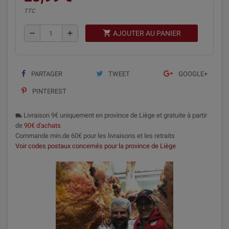
TTC
shopping_cart
remove
add
AJOUTER AU PANIER
PARTAGER
TWEET
GOOGLE+
PINTEREST
Livraison 9€ uniquement en province de Liège et gratuite à partir
local_shipping
de
90€ d'achats
Commande min.de 60€ pour les livraisons et les retraits
Voir codes postaux concernés pour la province de Liège