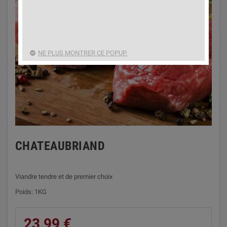
NE PLUS MONTRER CE POPUP.
CHATEAUBRIAND
Viandre tendre et de premier choix
Poids: 1KG
23,99 €