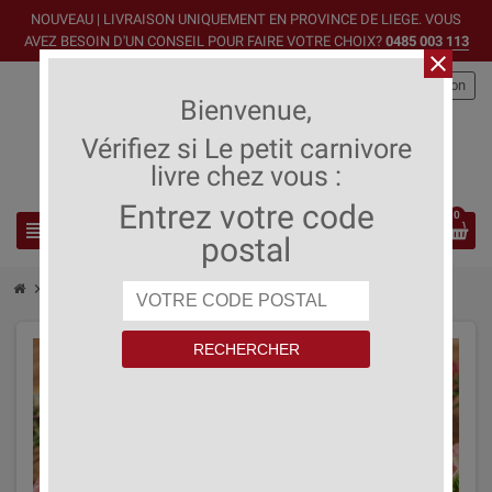
NOUVEAU | LIVRAISON UNIQUEMENT EN PROVINCE DE LIEGE. VOUS
AVEZ BESOIN D'UN CONSEIL POUR FAIRE VOTRE CHOIX?
0485 003 113
close
person
Connexion
Bienvenue,
Vérifiez si Le petit carnivore
livre chez vous :
Entrez votre code
0
view_headline
search
postal
chevron_right
Chateaubriand